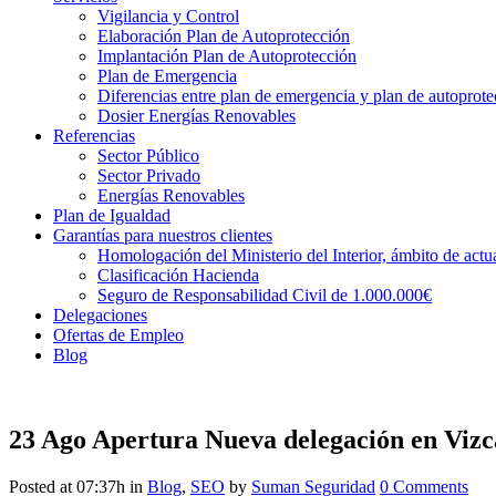
Vigilancia y Control
Elaboración Plan de Autoprotección
Implantación Plan de Autoprotección
Plan de Emergencia
Diferencias entre plan de emergencia y plan de autoprote
Dosier Energías Renovables
Referencias
Sector Público
Sector Privado
Energías Renovables
Plan de Igualdad
Garantías para nuestros clientes
Homologación del Ministerio del Interior, ámbito de actua
Clasificación Hacienda
Seguro de Responsabilidad Civil de 1.000.000€
Delegaciones
Ofertas de Empleo
Blog
23 Ago
Apertura Nueva delegación en Vizc
Posted at 07:37h
in
Blog
,
SEO
by
Suman Seguridad
0 Comments