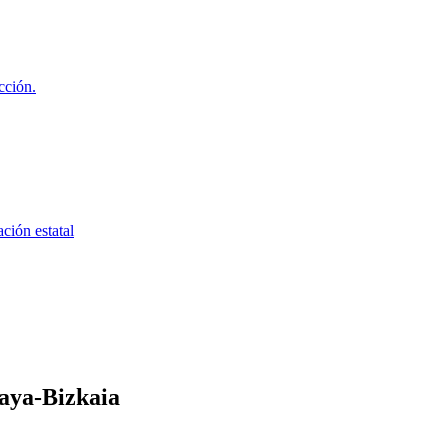
cción.
ción estatal
aya-Bizkaia