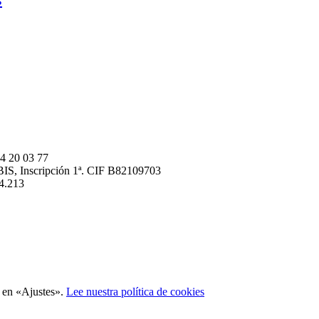
 20 03 77
BIS, Inscripción 1ª. CIF B82109703
4.213
c en «Ajustes».
Lee nuestra política de cookies